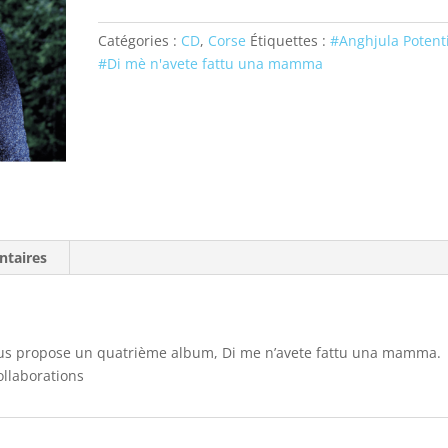
Potentini
-
Catégories :
CD
,
Corse
Étiquettes :
#Anghjula Potent
Di
#Di mè n'avete fattu una mamma
mè
n'avete
fattu
una
mamma
ntaires
nous propose un quatrième album, Di me n’avete fattu una mamma.
ollaborations