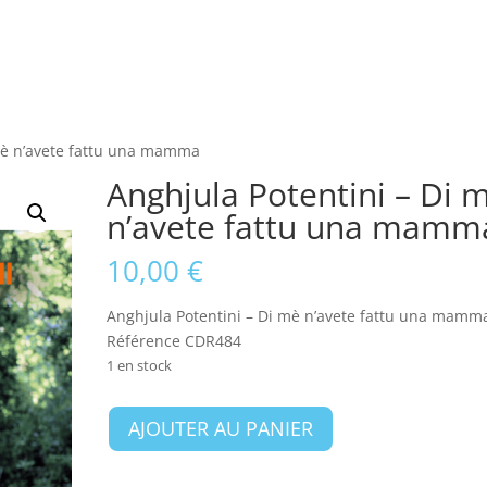
 mè n’avete fattu una mamma
Anghjula Potentini – Di 
n’avete fattu una mamm
10,00
€
Anghjula Potentini – Di mè n’avete fattu una mamm
Référence
CDR484
1 en stock
quantité
AJOUTER AU PANIER
de
Anghjula