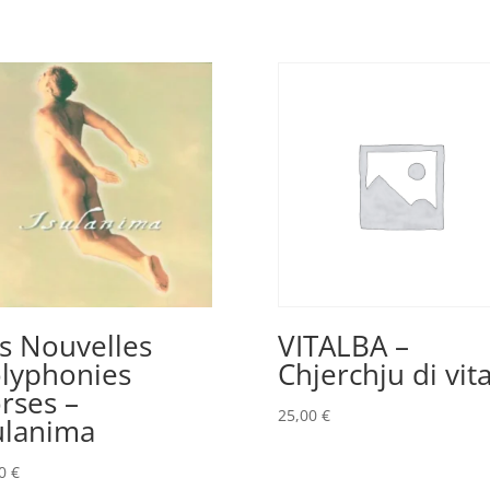
s Nouvelles
VITALBA –
lyphonies
Chjerchju di vit
rses –
25,00
€
ulanima
80
€