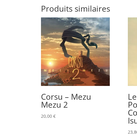
Produits similaires
Corsu – Mezu
Le
Mezu 2
Po
Co
20,00
€
Is
23,