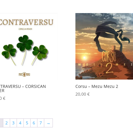
TRAVERSU – CORSICAN
Corsu – Mezu Mezu 2
ER
20,00
€
00
€
1
2
3
4
5
6
7
→