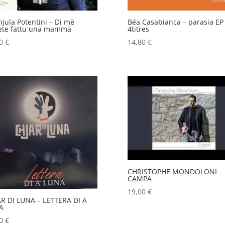
jula Potentini – Di mè
Béa Casabianca – parasia EP
ete fattu una mamma
4titres
00
€
14,80
€
CHRISTOPHE MONDOLONI _
CAMPA
19,00
€
R DI LUNA – LETTERA DI A
A
80
€