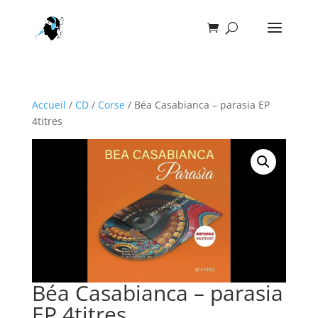
Accueil
/
CD
/
Corse
/ Béa Casabianca – parasia EP
4titres
Béa Casabianca – parasia
EP 4titres