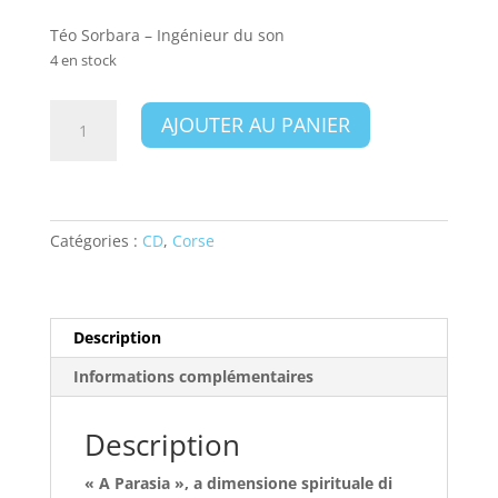
Téo Sorbara – Ingénieur du son
4 en stock
quantité
AJOUTER AU PANIER
de
Béa
Casabianca
-
parasia
Catégories :
CD
,
Corse
EP
4titres
Description
Informations complémentaires
Description
« A Parasia », a dimensione spirituale di