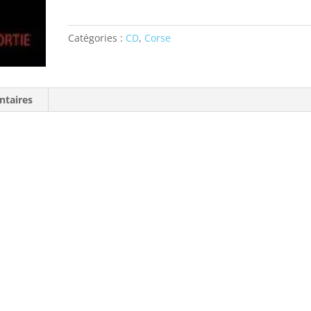
MONDOLONI
_
Catégories :
CD
,
Corse
PRIVÉS
DE
SORTIES
ntaires