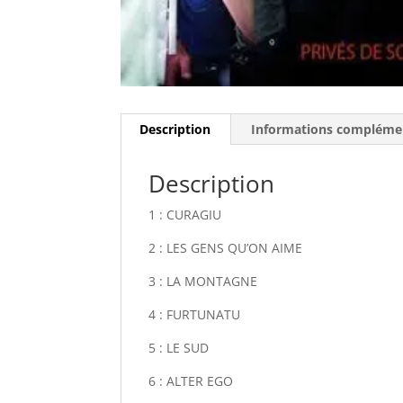
Description
Informations compléme
Description
1 : CURAGIU
2 : LES GENS QU’ON AIME
3 : LA MONTAGNE
4 : FURTUNATU
5 : LE SUD
6 : ALTER EGO