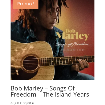
Promo !
Bob Marley – Songs Of
Freedom – The Island Years
Le
Le
48,60
€
30,00
€