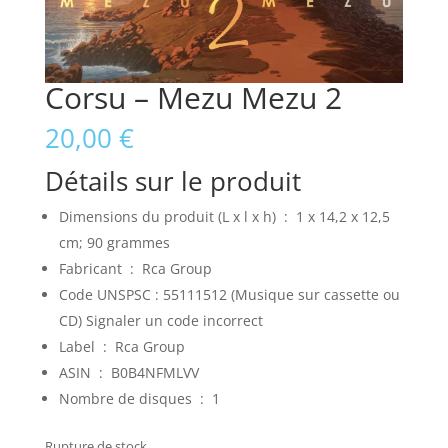
Corsu – Mezu Mezu 2
20,00
€
Détails sur le produit
Dimensions du produit (L x l x h) ‏ : ‎
1 x 14,2 x 12,5
cm; 90 grammes
Fabricant ‏ : ‎
Rca Group
Code UNSPSC :
55111512 (Musique sur cassette ou
CD)
Signaler un code incorrect
Label ‏ : ‎
Rca Group
ASIN ‏ : ‎
B0B4NFMLVV
Nombre de disques ‏ : ‎
1
Rupture de stock