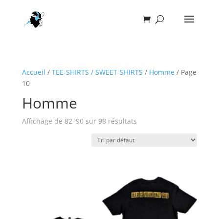
Accueil
/
TEE-SHIRTS / SWEET-SHIRTS
/
Homme
/ Page
10
Homme
Affichage de 82–90 sur 98 résultats