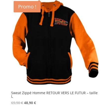
Promo !
Sweat Zippé Homme RETOUR VERS LE FUTUR – taille
L
Le
Le
69,90
€
48,90
€
prix
prix