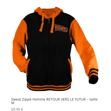
initial
actuel
était :
est :
69,90 €.
48,90 €.
Sweat Zippé Homme RETOUR VERS LE FUTUR – taille
M
69,90
€