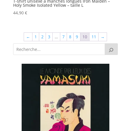
T-shirt unisexe à manches longues Iron Maiden –
Holy Smoke Isolated Yellow – taille L
44,90
€
←
1
2
3
…
7
8
9
10
11
→