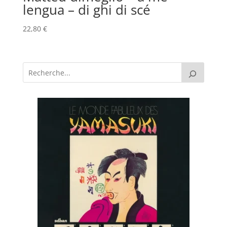
lengua – di ghi di scé
22,80
€