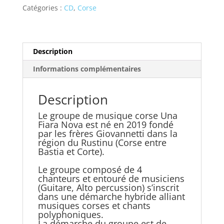
-
Catégories :
CD
,
Corse
A
L'INIZIU
D'OGNI
Description
COSA
Informations complémentaires
Description
Le groupe de musique corse Una
Fiara Nova est né en 2019 fondé
par les frères Giovannetti dans la
région du Rustinu (Corse entre
Bastia et Corte).
Le groupe composé de 4
chanteurs et entouré de musiciens
(Guitare, Alto percussion) s’inscrit
dans une démarche hybride alliant
musiques corses et chants
polyphoniques.
La démarche du groupe est de