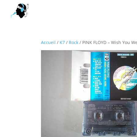
Accueil
/
K7
/
Rock
/ PINK FLOYD – Wish You We