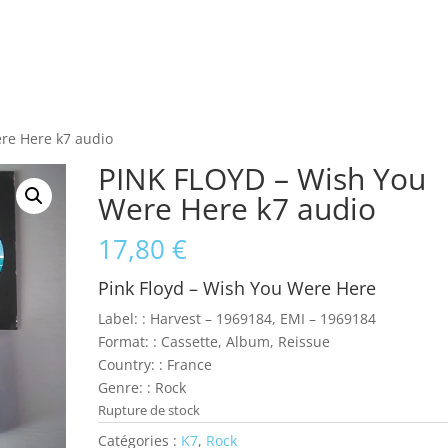
re Here k7 audio
PINK FLOYD – Wish You
Were Here k7 audio
17,80
€
Pink Floyd
‎– Wish You Were Here
Label: : Harvest ‎– 1969184, EMI ‎– 1969184
Format: : Cassette, Album, Reissue
Country: : France
Genre: : Rock
Rupture de stock
Catégories :
K7
,
Rock