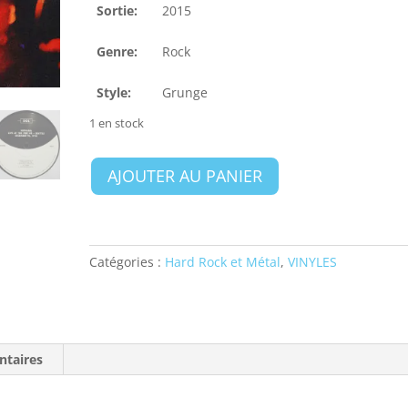
Sortie:
2015
Genre:
Rock
Style:
Grunge
1 en stock
quantité
AJOUTER AU PANIER
de
Nirvana
–
Live
Catégories :
Hard Rock et Métal
,
VINYLES
At
The
Pier
48
Seattle
ntaires
1993