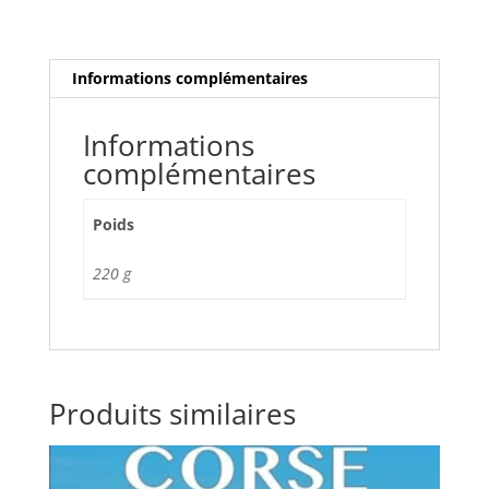
racontée
aux
enfants
Informations complémentaires
-
Lisa
D’ORAZIO,
Informations
Frédéric
complémentaires
BERTOCCHINI,
Poids
220 g
Produits similaires