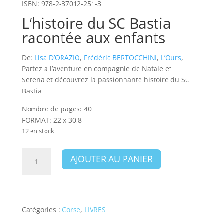
ISBN:
978-2-37012-251-3
L’histoire du SC Bastia
racontée aux enfants
De:
Lisa D’ORAZIO
,
Frédéric BERTOCCHINI
,
L’Ours
,
Partez à l’aventure en compagnie de Natale et
Serena et découvrez la passionnante histoire du SC
Bastia.
Nombre de pages:
40
FORMAT:
22 x 30,8
12 en stock
quantité
AJOUTER AU PANIER
de
L’histoire
du
SC
Bastia
Catégories :
Corse
,
LIVRES