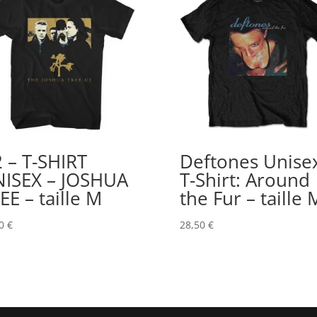
 – T-SHIRT
Deftones Unise
ISEX – JOSHUA
T-Shirt: Around
EE – taille M
the Fur – taille 
50
€
28,50
€