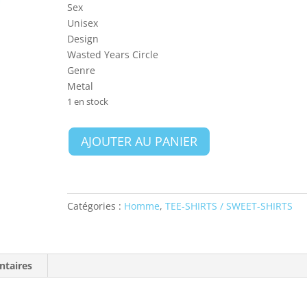
Sex
Unisex
Design
Wasted Years Circle
Genre
Metal
1 en stock
quantité
AJOUTER AU PANIER
de
Iron
Maiden
Unisex
Catégories :
Homme
,
TEE-SHIRTS / SWEET-SHIRTS
T-
Shirt:
Wasted
Years
ntaires
Circle
-
SIZE