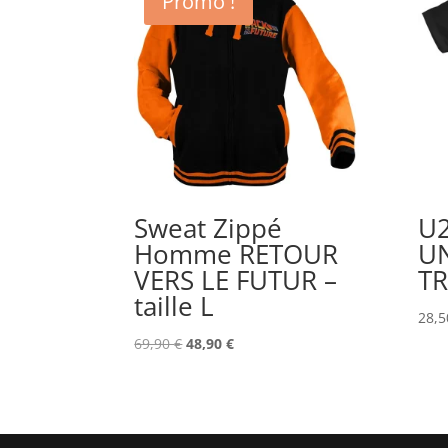
Promo !
Sweat Zippé
U2
Homme RETOUR
UN
VERS LE FUTUR –
TR
taille L
28,
Le
Le
69,90
€
48,90
€
prix
prix
initial
actuel
était :
est :
69,90 €.
48,90 €.