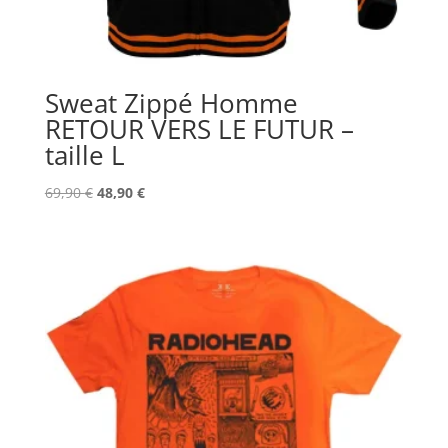
Sweat Zippé Homme
RETOUR VERS LE FUTUR –
taille L
Le
Le
69,90
€
48,90
€
prix
prix
initial
actuel
était :
est :
69,90 €.
48,90 €.