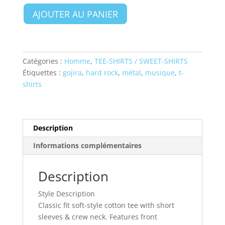
quantité
AJOUTER AU PANIER
de
Gojira
Unisex
T-
Catégories :
Homme
,
TEE-SHIRTS / SWEET-SHIRTS
Shirt:
Étiquettes :
gojira
,
hard rock
,
métal
,
musique
,
t-
Celestial
shirts
Snakes
-
Taille
L
Description
Informations complémentaires
Description
Style Description
Classic fit soft-style cotton tee with short
sleeves & crew neck. Features front