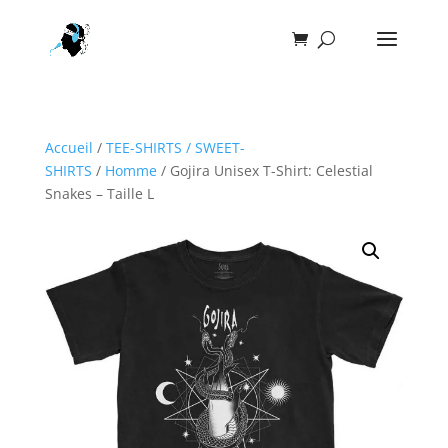
Accueil
/
TEE-SHIRTS / SWEET-
SHIRTS
/
Homme
/ Gojira Unisex T-Shirt: Celestial
Snakes – Taille L