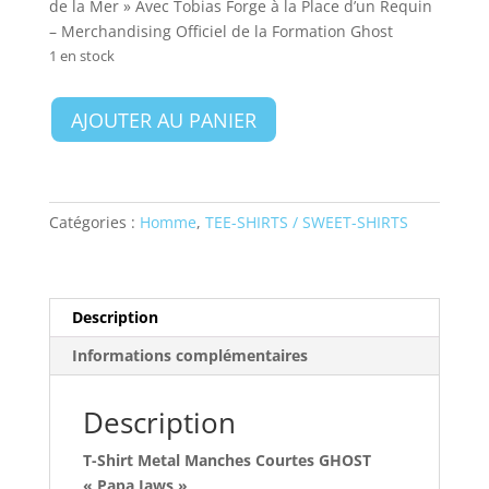
de la Mer » Avec Tobias Forge à la Place d’un Requin
– Merchandising Officiel de la Formation Ghost
1 en stock
quantité
AJOUTER AU PANIER
de
GHOST
-
Papa
Catégories :
Homme
,
TEE-SHIRTS / SWEET-SHIRTS
Jaws
-
T-
Shirt
Description
Homme
Informations complémentaires
-
taille
M
Description
T-Shirt Metal Manches Courtes GHOST
« Papa Jaws »