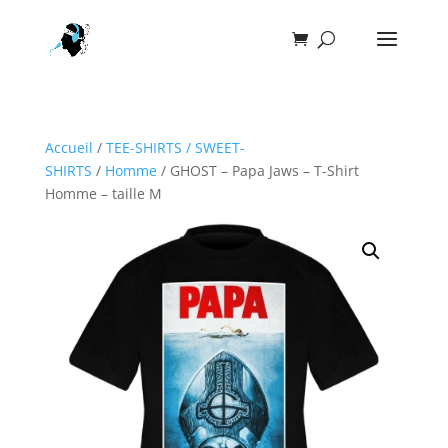
Accueil
/
TEE-SHIRTS / SWEET-
SHIRTS
/
Homme
/ GHOST – Papa Jaws – T-Shirt
Homme – taille M