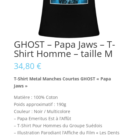
GHOST – Papa Jaws – T-
Shirt Homme – taille M
34,80
€
T-Shirt Metal Manches Courtes GHOST « Papa
Jaws »
Matière :
100% Coton
Poids approximatif :
190g
Couleur :
Noir / Multicolore
– Papa Emeritus Est à l’Affût
– T-Shirt Pour Hommes du Groupe Suédois
– Illustration Parodiant l’Affiche du Film « Les Dents