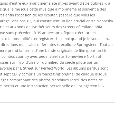
ains d’entre eux ayant même été mixés avant d’être publiés », a
ées que je me joue cette musique à moi-même et souvent à des
z enfin l’occasion de les écouter. J’espère que vous les
 Garage Sessions ’83, qui constituent un lien crucial entre Nebraska
erie et aux sons de synthétiseurs des Streets of Philadelphia
xte sans précédent à 35 années prolifiques d’écriture et
. « La possibilité d’enregistrer chez moi quand je le voulais m’a
 directions musicales différentes », explique Springsteen. Tout au
nore prend la forme d’une bande originale de film (pour un film
, de combos country avec pedal steel sur Somewhere North of
tissés sur Inyo, d’un noir du milieu du siècle piloté par un
favorisé par E Street sur Perfect World. Les albums perdus sont
et sept CD, y compris un ‘packaging’ original de chaque disque
0 pages comprenant des photos d’archives rares, des notes de
um perdu et une introduction personnelle de Springsteen lui-