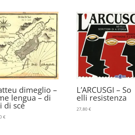
tteu dimeglio –
L’ARCUSGI – So
me lengua – di
elli resistenza
i di scé
27,80
€
80
€