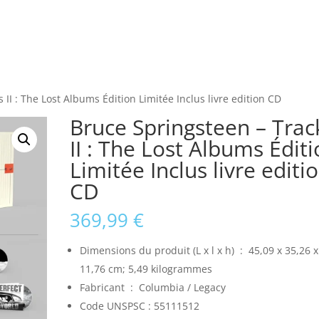
 II : The Lost Albums Édition Limitée Inclus livre edition CD
Bruce Springsteen – Trac
II : The Lost Albums Édit
Limitée Inclus livre editi
CD
369,99
€
Dimensions du produit (L x l x h) ‏ : ‎
45,09 x 35,26 x
11,76 cm; 5,49 kilogrammes
Fabricant ‏ : ‎
Columbia / Legacy
Code UNSPSC :
55111512