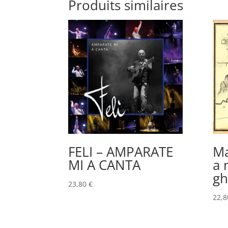
Produits similaires
FELI – AMPARATE
Ma
MI A CANTA
a 
gh
23,80
€
22,