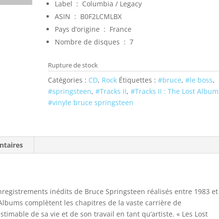
Label ‏ : ‎
Columbia / Legacy
ASIN ‏ : ‎ B0F2LCMLBX
Pays d’origine ‏ : ‎
France
Nombre de disques ‏ : ‎ 7
Rupture de stock
Catégories :
CD
,
Rock
Étiquettes :
#bruce
,
#le boss
,
#springsteen
,
#Tracks II
,
#Tracks II : The Lost Album
#vinyle bruce springsteen
ntaires
registrements inédits de Bruce Springsteen réalisés entre 1983 et
 Albums complètent les chapitres de la vaste carrière de
timable de sa vie et de son travail en tant qu’artiste. « Les Lost