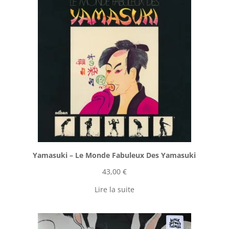
Yamasuki ‎– Le Monde Fabuleux Des Yamasuki
43,00
€
Lire la suite