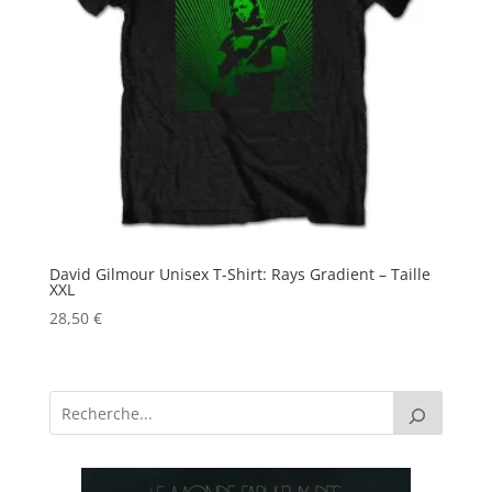
David Gilmour Unisex T-Shirt: Rays Gradient – Taille
XXL
28,50
€