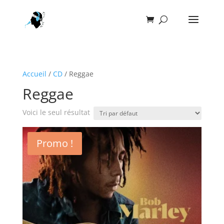
Accueil
/
CD
/ Reggae
Reggae
Voici le seul résultat
Promo !