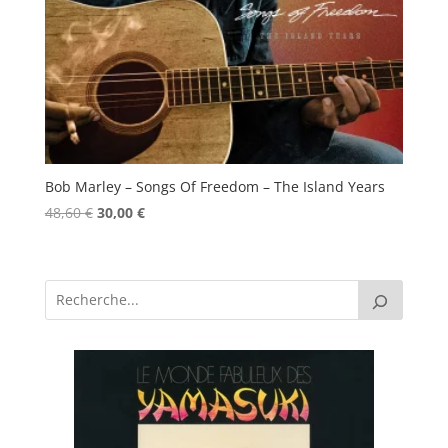
Bob Marley – Songs Of Freedom – The Island Years
Le
Le
48,60
€
30,00
€
prix
prix
initial
actuel
était :
est :
48,60 €.
30,00 €.